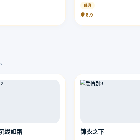
经典
🕵️ 8.9
动。
沉烬如霜
锦衣之下