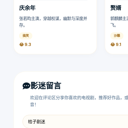
庆余年
赘婿
张若昀主演，穿越权谋，幽默与深度并
郭麒麟主
存。
飞。
搞笑
沙雕
😂 9.3
😂 9.1
影迷留言
欢迎在评论区分享你喜欢的电视剧，推荐好作品，或
音！