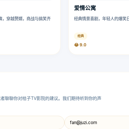
爱情公寓
演，穿越赘婿，商战与搞笑齐
经典情景喜剧，年轻人的爆笑
经典
😂 9.0
者聊聊你对桔子TV影院的建议。我们期待听到你的声