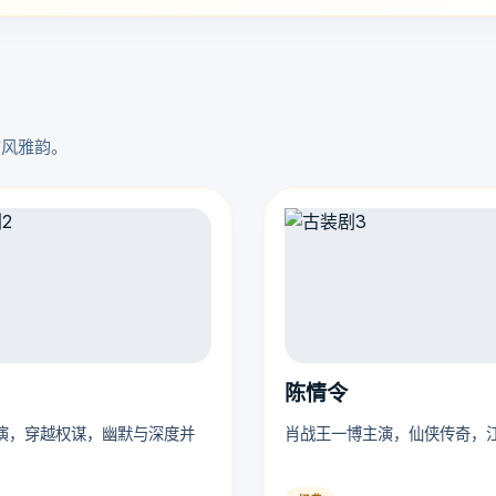
古风雅韵。
陈情令
演，穿越权谋，幽默与深度并
肖战王一博主演，仙侠传奇，