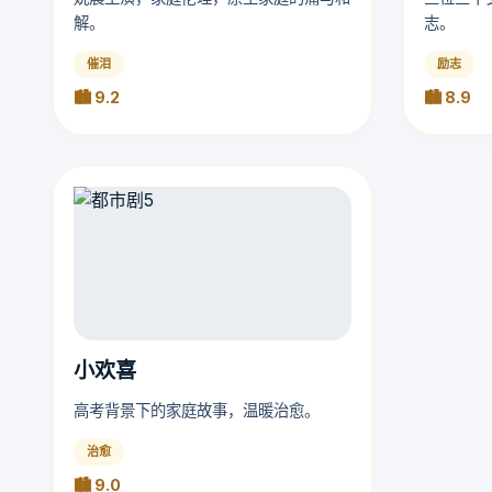
解。
志。
催泪
励志
🏙️ 9.2
🏙️ 8.9
小欢喜
高考背景下的家庭故事，温暖治愈。
治愈
🏙️ 9.0