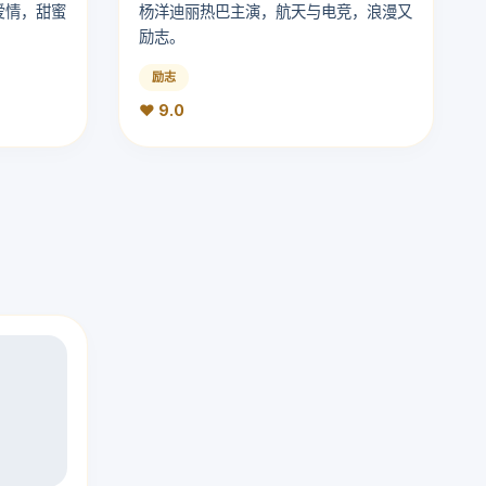
爱情，甜蜜
杨洋迪丽热巴主演，航天与电竞，浪漫又
励志。
励志
❤️ 9.0