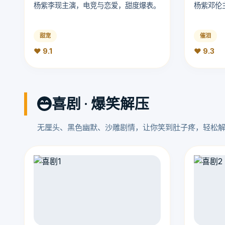
杨紫李现主演，电竞与恋爱，甜度爆表。
杨紫邓伦
甜宠
催泪
❤️ 9.1
❤️ 9.3
喜剧 · 爆笑解压
无厘头、黑色幽默、沙雕剧情，让你笑到肚子疼，轻松