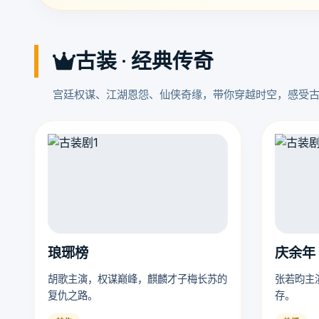
古装 · 经典传奇
宫廷权谋、江湖恩怨、仙侠奇缘，带你穿越时空，感受
琅琊榜
庆余年
胡歌主演，权谋巅峰，麒麟才子梅长苏的
张若昀主
复仇之路。
存。