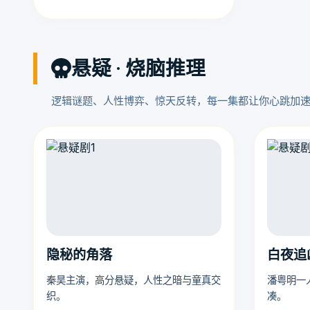
悬疑 · 烧脑推理
逻辑谜题、人性博弈、惊天反转，每一集都让你心跳加
隐秘的角落
白夜追
秦昊主演，高分悬疑，人性之暗与童真交
潘粤明一
织。
凑。