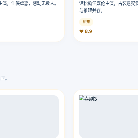
主演，仙侠虐恋，感动无数人。
谭松韵任嘉伦主演，古装悬疑
与推理并存。
甜宠
❤️ 8.9
解压。