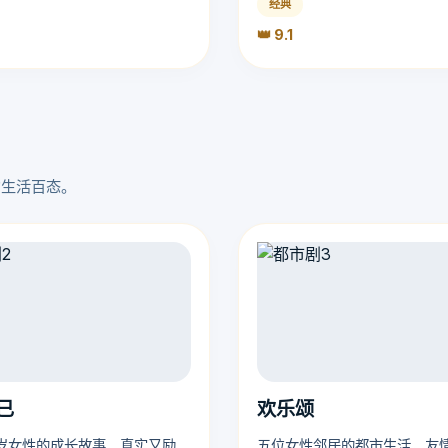
经典
👑 9.1
的生活百态。
已
欢乐颂
岁女性的成长故事，真实又励
五位女性邻居的都市生活，友