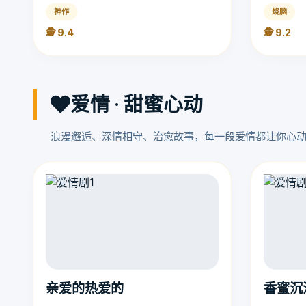
神作
烧脑
🕵️ 9.4
🕵️ 9.2
爱情 · 甜蜜心动
浪漫邂逅、深情相守、治愈故事，每一段爱情都让你心
亲爱的热爱的
香蜜沉