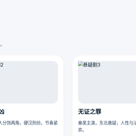
速。
凶
无证之罪
人分饰两角，硬汉刑侦，节奏紧
秦昊主演，东北悬疑，人性与
弈。